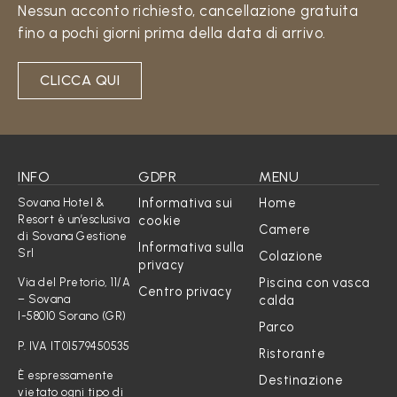
Nessun acconto richiesto, cancellazione gratuita
fino a pochi giorni prima della data di arrivo.
CLICCA QUI
INFO
GDPR
MENU
Informativa sui
Home
Sovana Hotel &
Resort è un’esclusiva
cookie
Camere
di Sovana Gestione
Informativa sulla
Srl
Colazione
privacy
Piscina con vasca
Via del Pretorio, 11/A
Centro privacy
calda
– Sovana
I-58010 Sorano (GR)
Parco
P. IVA IT01579450535
Ristorante
È espressamente
Destinazione
vietato ogni tipo di