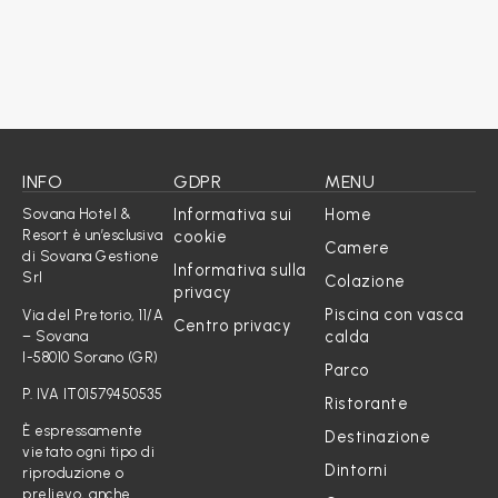
INFO
GDPR
MENU
Informativa sui
Home
Sovana Hotel &
Resort è un’esclusiva
cookie
Camere
di Sovana Gestione
Informativa sulla
Srl
Colazione
privacy
Piscina con vasca
Via del Pretorio, 11/A
Centro privacy
calda
– Sovana
I-58010 Sorano (GR)
Parco
P. IVA IT01579450535
Ristorante
È espressamente
Destinazione
vietato ogni tipo di
Dintorni
riproduzione o
prelievo, anche