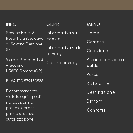
INFO
GDPR
MENU
Informativa sui
Home
Sovana Hotel &
Resort è un’esclusiva
cookie
Camere
di Sovana Gestione
Informativa sulla
Srl
Colazione
privacy
Piscina con vasca
Via del Pretorio, 11/A
Centro privacy
calda
– Sovana
I-58010 Sorano (GR)
Parco
P. IVA IT01579450535
Ristorante
È espressamente
Destinazione
vietato ogni tipo di
Dintorni
riproduzione o
prelievo, anche
Contatti
parziale, senza
autorizzazione.