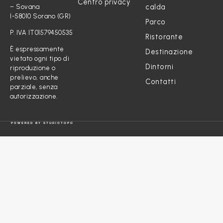
Centro privacy
calda
– Sovana
I-58010 Sorano (GR)
Parco
P. IVA IT01579450535
Ristorante
È espressamente
Destinazione
vietato ogni tipo di
Dintorni
riproduzione o
prelievo, anche
Contatti
parziale, senza
autorizzazione.
POWERED BY
STUDIOTOPO