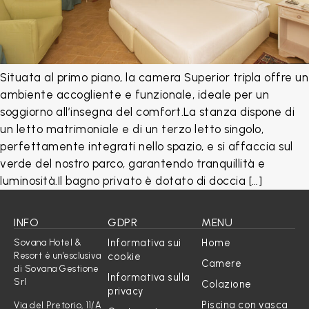
Situata al primo piano, la camera Superior tripla offre un
ambiente accogliente e funzionale, ideale per un
soggiorno all’insegna del comfort.La stanza dispone di
un letto matrimoniale e di un terzo letto singolo,
perfettamente integrati nello spazio, e si affaccia sul
verde del nostro parco, garantendo tranquillità e
luminosità.Il bagno privato è dotato di doccia […]
INFO
GDPR
MENU
Informativa sui
Home
Sovana Hotel &
Resort è un’esclusiva
cookie
Camere
di Sovana Gestione
Informativa sulla
Srl
Colazione
privacy
Piscina con vasca
Via del Pretorio, 11/A