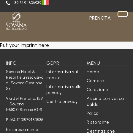
+39 349 1836939
PRENOTA
Put your Imprint here
INFO
GDPR
MENU
Informativa sui
Home
Sovana Hotel &
Resort è un’esclusiva
cookie
Camere
di Sovana Gestione
Informativa sulla
Srl
Colazione
privacy
Piscina con vasca
Via del Pretorio, 11/A
Centro privacy
calda
– Sovana
I-58010 Sorano (GR)
Parco
P. IVA IT01579450535
Ristorante
È espressamente
Destinazione