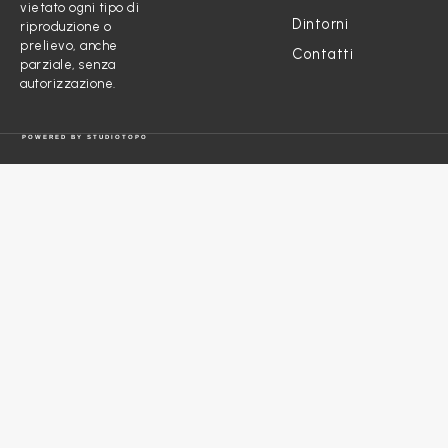
vietato ogni tipo di
Dintorni
riproduzione o
prelievo, anche
Contatti
parziale, senza
autorizzazione.
POWERED BY
STUDIOTOPO