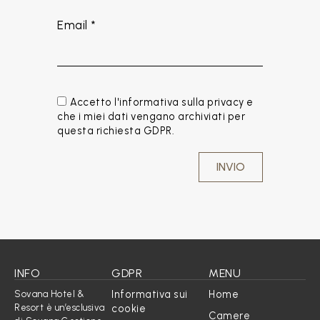
Email *
Accetto l'informativa sulla privacy e
che i miei dati vengano archiviati per
questa richiesta GDPR.
INFO
GDPR
MENU
Informativa sui
Home
Sovana Hotel &
Resort è un’esclusiva
cookie
Camere