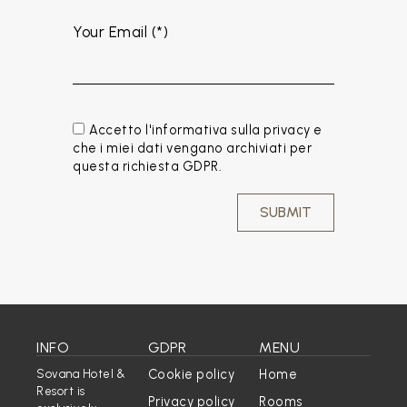
Your Email (*)
Accetto l'informativa sulla privacy e
che i miei dati vengano archiviati per
questa richiesta GDPR.
INFO
GDPR
MENU
Cookie policy
Home
Sovana Hotel &
Resort is
Privacy policy
Rooms